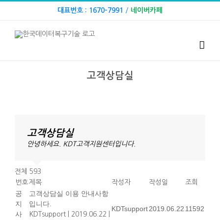
Skip
대표번호 : 1670-7991
/
네이버카페
to
content
고객상담실
고객상담실
안녕하세요. KDT고객지원센터입니다.
전체 593
번호
제목
작성자
작성일
조회
공
고객상담실 이용 안내사항
지
입니다.
KDTsupport
2019.06.22
11592
사
KDTsupport
|
2019.06.22
|