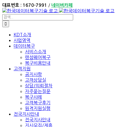
Skip
/
대표번호 : 1670-7991
네이버카페
to
content
검
색:
KDT소개
사업영역
데이터복구
서비스소개
랜섬웨어복구
복구비용안내
고객지원
공지사항
고객상담실
상담/의뢰절차
자주묻는질문
복구사례
고객복구후기
원격지원실행
전국지사안내
전국지사안내
지사모집/제휴