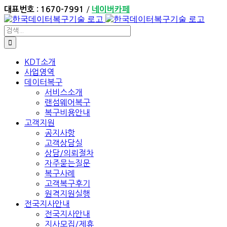
Skip
/
대표번호 : 1670-7991
네이버카페
to
content
검
색:
KDT소개
사업영역
데이터복구
서비스소개
랜섬웨어복구
복구비용안내
고객지원
공지사항
고객상담실
상담/의뢰절차
자주묻는질문
복구사례
고객복구후기
원격지원실행
전국지사안내
전국지사안내
지사모집/제휴