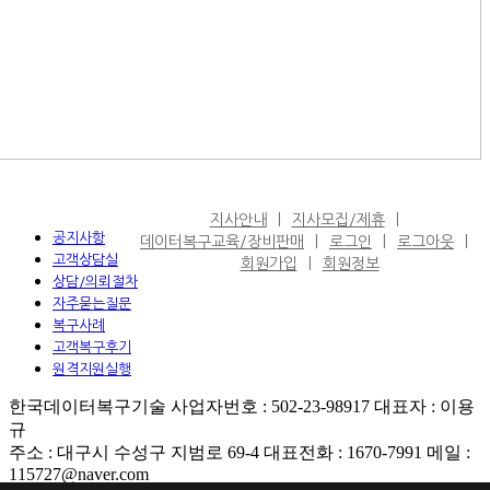
지사안내
지사모집/제휴
공지사항
데이터복구교육/장비판매
로그인
로그아웃
고객상담실
회원가입
회원정보
상담/의뢰절차
자주묻는질문
복구사례
고객복구후기
원격지원실행
한국데이터복구기술 사업자번호 : 502-23-98917 대표자 : 이용
규
주소 : 대구시 수성구 지범로 69-4 대표전화 : 1670-7991 메일 :
115727@naver.com