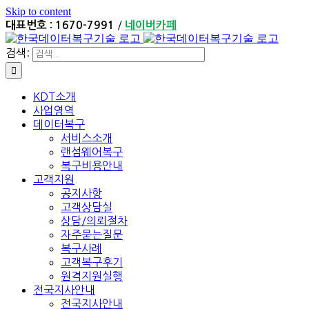
Skip to content
/
대표번호 : 1670-7991
네이버카페
검색:
KDT소개
사업영역
데이터복구
서비스소개
랜섬웨어복구
복구비용안내
고객지원
공지사항
고객상담실
상담/의뢰절차
자주묻는질문
복구사례
고객복구후기
원격지원실행
전국지사안내
전국지사안내