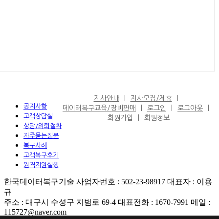
지사안내
지사모집/제휴
공지사항
데이터복구교육/장비판매
로그인
로그아웃
고객상담실
회원가입
회원정보
상담/의뢰절차
자주묻는질문
복구사례
고객복구후기
원격지원실행
한국데이터복구기술 사업자번호 : 502-23-98917 대표자 : 이용
규
주소 : 대구시 수성구 지범로 69-4 대표전화 : 1670-7991 메일 :
115727@naver.com