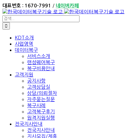
Skip
/
대표번호 : 1670-7991
네이버카페
to
content
검
색:
KDT소개
사업영역
데이터복구
서비스소개
랜섬웨어복구
복구비용안내
고객지원
공지사항
고객상담실
상담/의뢰절차
자주묻는질문
복구사례
고객복구후기
원격지원실행
전국지사안내
전국지사안내
지사모집/제휴