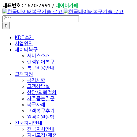
Skip
/
대표번호 : 1670-7991
네이버카페
to
content
검
색:
KDT소개
사업영역
데이터복구
서비스소개
랜섬웨어복구
복구비용안내
고객지원
공지사항
고객상담실
상담/의뢰절차
자주묻는질문
복구사례
고객복구후기
원격지원실행
전국지사안내
전국지사안내
지사모집/제휴