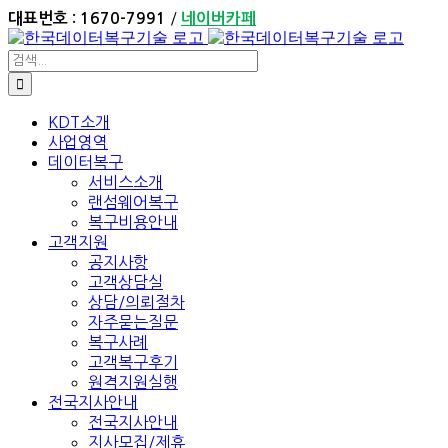
Skip
/
대표번호 : 1670-7991
네이버카페
to
content
검
색:
KDT소개
사업영역
데이터복구
서비스소개
랜섬웨어복구
복구비용안내
고객지원
공지사항
고객상담실
상담/의뢰절차
자주묻는질문
복구사례
고객복구후기
원격지원실행
전국지사안내
전국지사안내
지사모집/제휴