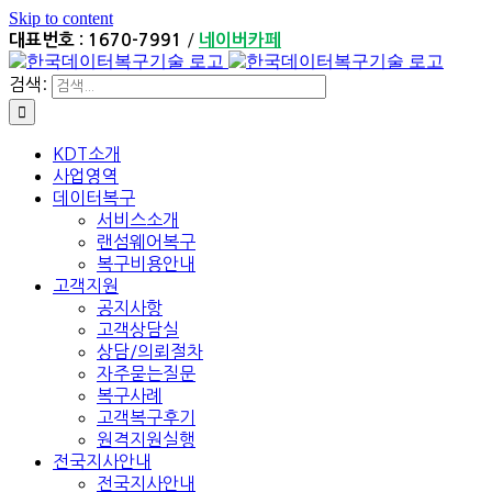
Skip to content
/
대표번호 : 1670-7991
네이버카페
검색:
KDT소개
사업영역
데이터복구
서비스소개
랜섬웨어복구
복구비용안내
고객지원
공지사항
고객상담실
상담/의뢰절차
자주묻는질문
복구사례
고객복구후기
원격지원실행
전국지사안내
전국지사안내