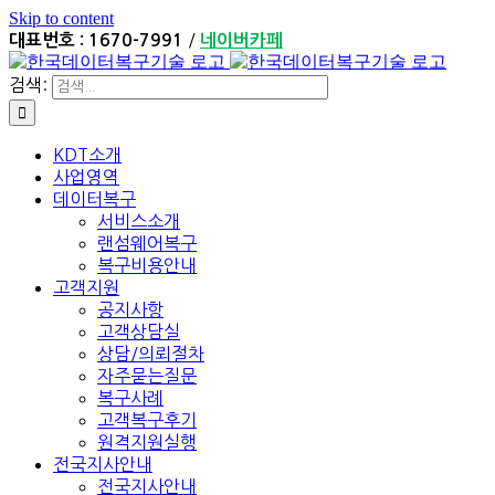
Skip to content
/
대표번호 : 1670-7991
네이버카페
검색:
KDT소개
사업영역
데이터복구
서비스소개
랜섬웨어복구
복구비용안내
고객지원
공지사항
고객상담실
상담/의뢰절차
자주묻는질문
복구사례
고객복구후기
원격지원실행
전국지사안내
전국지사안내