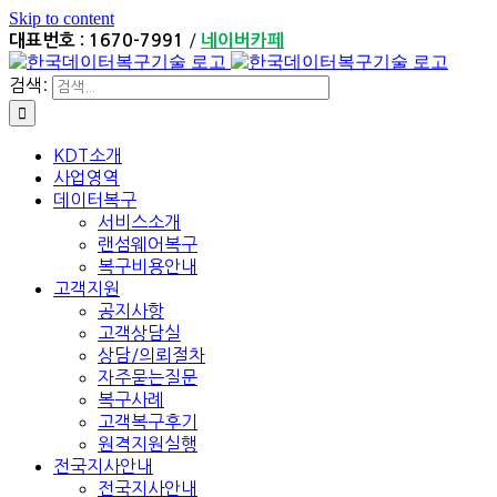
Skip to content
/
대표번호 : 1670-7991
네이버카페
검색:
KDT소개
사업영역
데이터복구
서비스소개
랜섬웨어복구
복구비용안내
고객지원
공지사항
고객상담실
상담/의뢰절차
자주묻는질문
복구사례
고객복구후기
원격지원실행
전국지사안내
전국지사안내