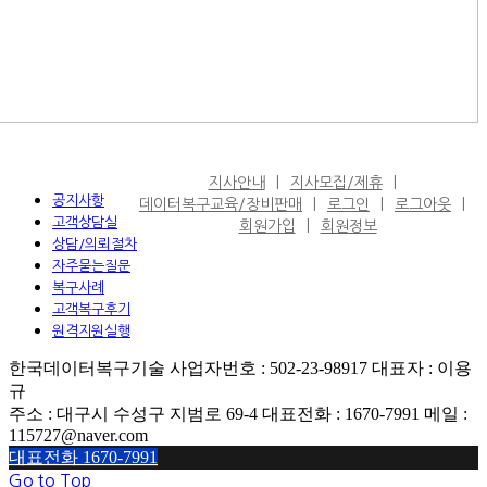
지사안내
지사모집/제휴
공지사항
데이터복구교육/장비판매
로그인
로그아웃
고객상담실
회원가입
회원정보
상담/의뢰절차
자주묻는질문
복구사례
고객복구후기
원격지원실행
한국데이터복구기술 사업자번호 : 502-23-98917 대표자 : 이용
규
주소 : 대구시 수성구 지범로 69-4 대표전화 : 1670-7991 메일 :
115727@naver.com
대표전화 1670-7991
Go to Top