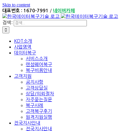
Skip to content
/
대표번호 : 1670-7991
네이버카페
검색:
KDT소개
사업영역
데이터복구
서비스소개
랜섬웨어복구
복구비용안내
고객지원
공지사항
고객상담실
상담/의뢰절차
자주묻는질문
복구사례
고객복구후기
원격지원실행
전국지사안내
전국지사안내